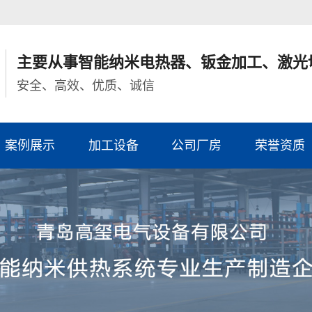
主要从事智能纳米电热器、钣金加工、激光
安全、高效、优质、诚信
案例展示
加工设备
公司厂房
荣誉资质