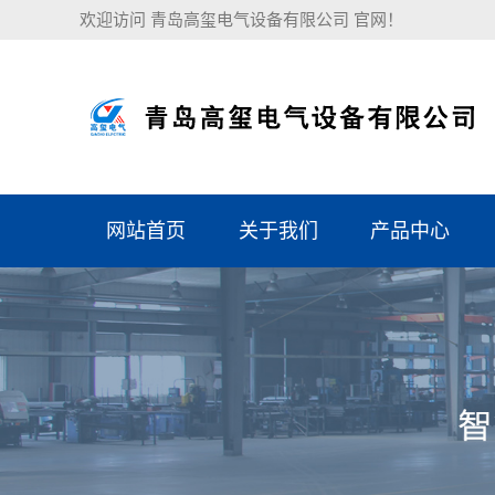
欢迎访问 青岛高玺电气设备有限公司 官网！
网站首页
关于我们
产品中心