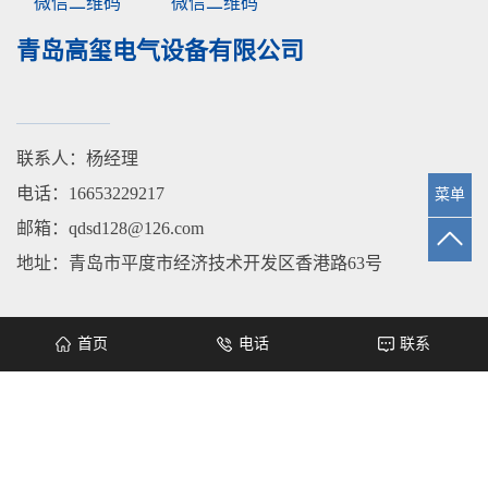
微信二维码
微信二维码
青岛高玺电气设备有限公司
联系人：杨经理
电话：16653229217
菜单
邮箱：qdsd128@126.com
地址：青岛市平度市经济技术开发区香港路63号
城市分站：
青岛
平度
莱西
即墨
城阳
胶州
首页
电话
联系
Copyright © 青岛高玺电气设备有限公司 www.qdgxdq.com All rights
reserved 备案号：
鲁ICP备2020043603号