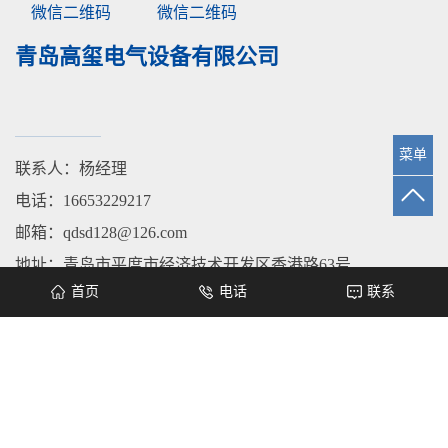
微信二维码
微信二维码
青岛高玺电气设备有限公司
菜单
联系人：杨经理
电话：16653229217
邮箱：qdsd128@126.com
地址：青岛市平度市经济技术开发区香港路63号
首页
电话
联系
城市分站：
青岛
平度
莱西
即墨
城阳
胶州
Copyright © 青岛高玺电气设备有限公司 www.qdgxdq.com All rights