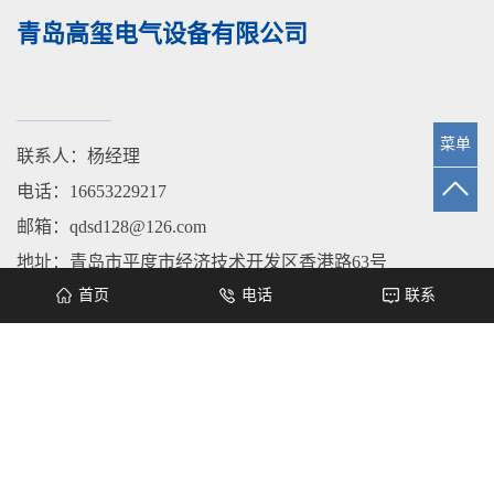
青岛高玺电气设备有限公司
菜单
联系人：杨经理
电话：16653229217
邮箱：qdsd128@126.com
地址：青岛市平度市经济技术开发区香港路63号
首页
电话
联系
城市分站：
青岛
平度
莱西
即墨
城阳
胶州
Copyright © 青岛高玺电气设备有限公司 www.qdgxdq.com All rights
reserved 备案号：
鲁ICP备2020043603号