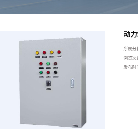
动力
所属分
浏览次
发布时