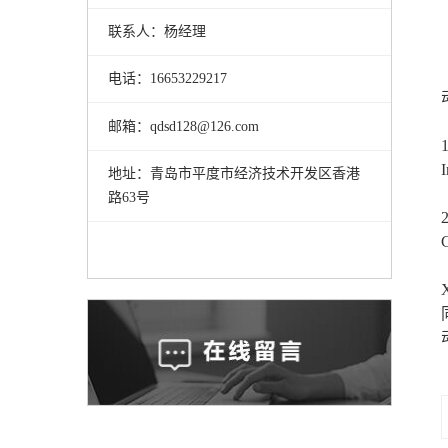
联系人：杨经理
电话：16653229217
邮箱：qdsd128@126.com
地址：青岛市平度市经济技术开发区香港
路63号