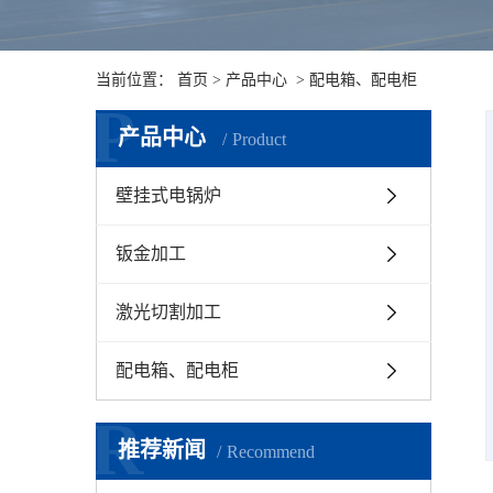
当前位置：
首页
>
产品中心
>
配电箱、配电柜
P
产品中心
Product
壁挂式电锅炉
钣金加工
激光切割加工
配电箱、配电柜
R
推荐新闻
Recommend