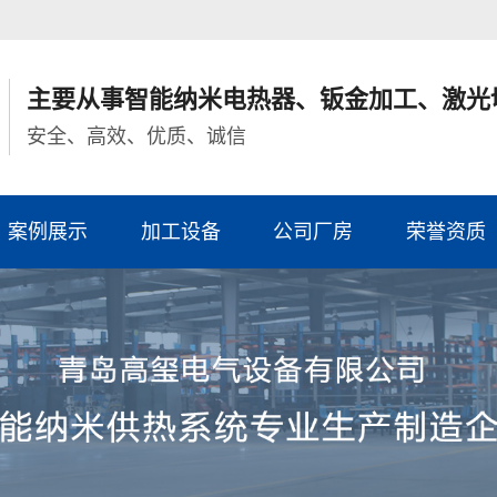
主要从事智能纳米电热器、钣金加工、激光
安全、高效、优质、诚信
案例展示
加工设备
公司厂房
荣誉资质