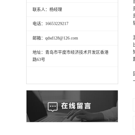
联系人：杨经理
电话：16653229217
邮箱：qdsd128@126.com
地址：青岛市平度市经济技术开发区香港
路63号