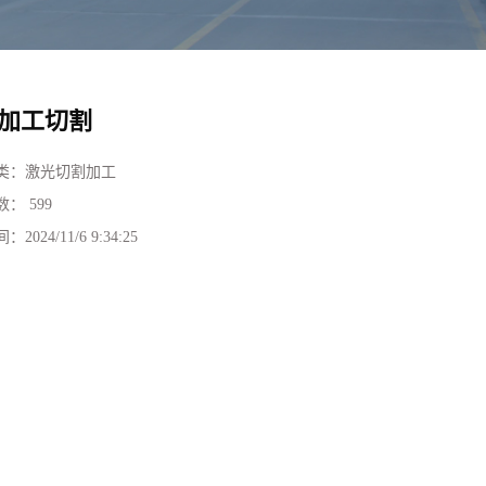
加工切割
类：
激光切割加工
数：
599
间：
2024/11/6 9:34:25