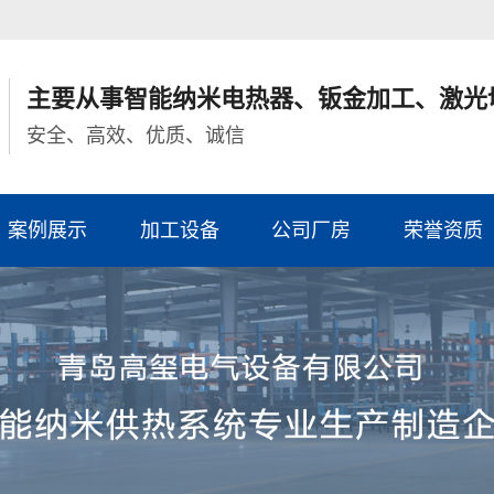
主要从事智能纳米电热器、钣金加工、激光
安全、高效、优质、诚信
案例展示
加工设备
公司厂房
荣誉资质