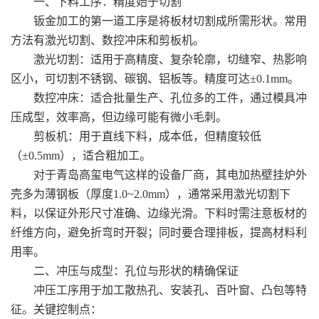
一、下料工序：精度始于切割
钣金加工的第一道工序是将板材切割成所需形状。常用
方法有激光切割、数控冲床和剪板机。
激光切割：适用于高精度、复杂轮廓，切缝窄、热影响
区小，可切割不锈钢、碳钢、铝板等。精度可达±0.1mm。
数控冲床：适合批量生产、孔位多的工件，通过模具冲
压成型，效率高，但边缘可能有微小毛刺。
剪板机：用于直线下料，成本低，但精度较低
（±0.5mm），适合粗加工。
对于青岛高玺电气这样的设备厂商，其电加热壁挂炉外
壳多为薄钢板（厚度1.0~2.0mm），通常采用激光切割下
料，以保证外形尺寸准确、边缘光滑。下料时需注意板材的
纤维方向，避免折弯时开裂；同时要合理排板，提高材料利
用率。
二、冲压与成型：孔位与形状的精确保证
冲压工序用于加工散热孔、安装孔、百叶窗、凸包等特
征。关键控制点：