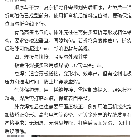
顺序与干涉：复杂折弯件需规划先后顺序，避免后一道
折弯碰伤已成型部分。使用折弯机后挡料定位时，要确保定
位面与折弯线平行。
青岛高玺电气的炉体外壳往往需要多道折弯形成箱体结
构，要求各棱边垂直、间隙均匀。若折弯角度偏差1°，拼装
后缝隙可能超过2mm，影响密封与美观。
四、焊接与拼接：强度与外观并重
钣金件焊接多采用点焊或CO₂气体保护焊。
点焊：适合薄板搭接，变形小、效率高，但需控制电极
压力和通电时间，防止焊穿或虚焊。
气体保护焊：用于拼缝焊接，需控制热输入，避免板材
翘曲。焊后需打磨焊痕，保证表面平整。
外壳焊接后往往需要平面度校正，例如用油压机或火焰
加热矫正变形。高玺电气等设备厂对钣金外壳的焊缝质量有
严格要求：无漏焊、无明显焊瘤、打磨后表面光滑，以利于
后续喷涂。