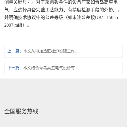
测量关键尺寸。对于采购钣金件的设备厂家如青岛高玺电
气，应选择具备完整工艺能力、有精度检测手段的外协厂，
并明确技术协议中的公差等级（如未注公差按GB/T 15055-
2007 m级）。
上一篇：
本文从电加热壁挂炉实际工作原理出发，对比两种技术的特点，帮助用户理性选择
下一篇：
本文结合青岛高玺电气设备有限公司的产品特点，分析采暖电热锅炉实现真正节能的几条有效路径
全国服务热线