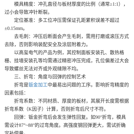
模具精度：冲孔直径与板材厚度的比例（通常≥1:1），
过小会导致冲针断裂。
定位基准：多工位冲压需保证孔距累积误差不超过
±0.15mm。
去毛刺：冲压后断面会产生毛刺，需用打磨或滚压方式
去除，否则影响装配安全及涂层附着力。
以高玺电气的产品为例，其控制面板安装孔、散热格
栅、挂墙安装孔等均需通过精密冲压完成，孔位偏差过大会
导致螺丝无法对齐或外观缝隙不均。
三、折弯：角度与回弹的控制艺术
折弯是
钣金加工
中最易出问题的工序。影响折弯精度的
因素包括：
折弯系数：不同材质、厚度的板材，其展开长度需根据
折弯系数（K因子）计算，否则折弯后尺寸不符。
回弹：钣金折弯后会发生弹性回复。如90°折弯，模具
需设计87°~88°的过弯角度。高强度钢回弹更大，需试折确
定补偿量。